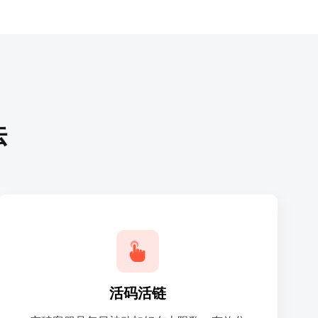
法
了解详情
活码活链
流，系统自动化切换二维码